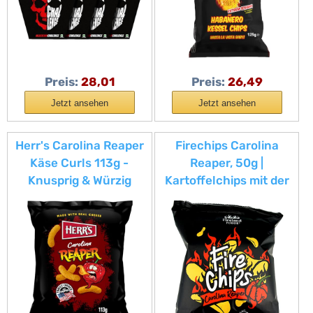
Preis:
28,01
Preis:
26,49
Jetzt ansehen
Jetzt ansehen
Herr's Carolina Reaper
Firechips Carolina
Käse Curls 113g -
Reaper, 50g |
Knusprig & Würzig
Kartoffelchips mit der
schärfsten Chilisorte
der Welt | Super
scharfe Chips