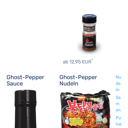
*
ab 12,95 EUR
Ghost-Pepper
Ghost-Pepper
Nu
Sauce
Nudeln
de
ln
Sa
m
en
Pu
lve