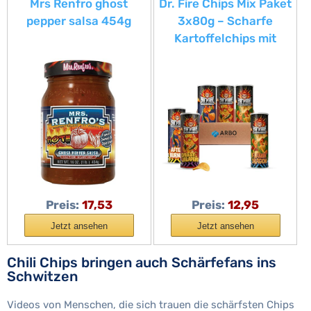
Mrs Renfro ghost
Dr. Fire Chips Mix Paket
pepper salsa 454g
3x80g – Scharfe
Kartoffelchips mit
Afterburner, Cheesy
Jalapeño & Flamin
Dragon – Halal
zertifizierter Spicy
Snack Mix für Chili-,
Jalapeño- und würzige
Chips-Fans
Preis:
17,53
Preis:
12,95
Jetzt ansehen
Jetzt ansehen
Chili Chips bringen auch Schärfefans ins
Schwitzen
Videos von Menschen, die sich trauen die schärfsten Chips