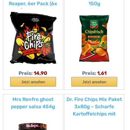
Reaper, 6er Pack (6x
150g
50g) | Kartoffelchips
mit der schärfsten
Chilisorte der Welt |
schärfste Chips
Preis:
14,90
Preis:
1,61
Jetzt ansehen
Jetzt ansehen
Mrs Renfro ghost
Dr. Fire Chips Mix Paket
pepper salsa 454g
3x80g – Scharfe
Kartoffelchips mit
Afterburner, Cheesy
Jalapeño & Flamin