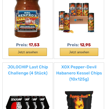
Dragon – Halal
zertifizierter Spicy
Snack Mix für Chili-,
Jalapeño- und würzige
Chips-Fans
Preis:
17,53
Preis:
12,95
Jetzt ansehen
Jetzt ansehen
JOLOCHIP Last Chip
XOX Pepper-Devil
Challenge (4 Stück)
Habanero Kessel Chips
(10x125g)