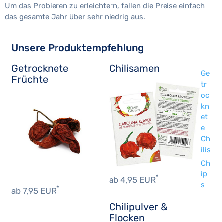
Um das Probieren zu erleichtern, fallen die Preise einfach
das gesamte Jahr über sehr niedrig aus.
Unsere Produktempfehlung
Getrocknete
Chilisamen
Ge
Früchte
tr
oc
kn
et
e
Ch
ilis
Ch
ip
*
ab 4,95 EUR
s
*
ab 7,95 EUR
Chilipulver &
Flocken