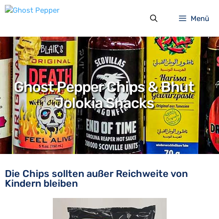
Zum
Inhalt
Menü
springen
Ghost Pepper Chips & Bhut
Jolokia Snacks
Die Chips sollten außer Reichweite von
Kindern bleiben