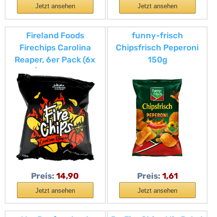
Jetzt ansehen
Jetzt ansehen
Fireland Foods
funny-frisch
Firechips Carolina
Chipsfrisch Peperoni
Reaper, 6er Pack (6x
150g
50g) | Kartoffelchips
mit der schärfsten
Chilisorte der Welt |
schärfste Chips
Preis:
14,90
Preis:
1,61
Jetzt ansehen
Jetzt ansehen